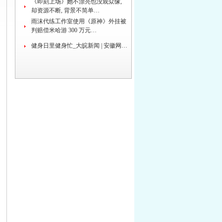
《即刻上场》她不漂亮也没观众缘,
却资源不断, 背景不简单…
雨沫代练工作室使用《原神》外挂被
判赔偿米哈游 300 万元…
健身日里健身忙_大皖新闻 | 安徽网…