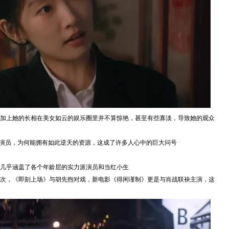
加上她的长相在美女如云的娱乐圈里并不算惊艳，甚至有些寡淡，导致她的观众
女演员，为何能拥有如此逆天的资源，这成了许多人心中的巨大问号
几乎涵盖了各个年龄层的实力派演员和当红小生
次，《即刻上场》与胡先煦对戏，新电影《得闲谨制》更是与肖战联袂主演，这