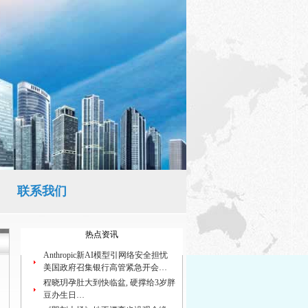
联系我们
热点资讯
Anthropic新AI模型引网络安全担忧
美国政府召集银行高管紧急开会…
程晓玥孕肚大到快临盆, 硬撑给3岁胖
豆办生日…